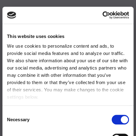
This website uses cookies
We use cookies to personalize content and ads, to
Active International est une équipe mondiale composée d'innovateurs
provide social media features and to analyze our traffic.
business, de spécialistes médias et d'experts financiers qui se
We also share information about your use of our site with
our social media, advertising and analytics partners who
consacrent à vous proposer des solutions financières sur mesure et des
may combine it with other information that you’ve
solutions personnalisées, créatrices de valeur.
provided to them or that they’ve collected from your use
6 rue Duret,
75016 Paris
France
of their services. You may make changes to the cookie
settings below.
BUREAUX INTERNATIONNAUX
Consent
Necessary
Selection